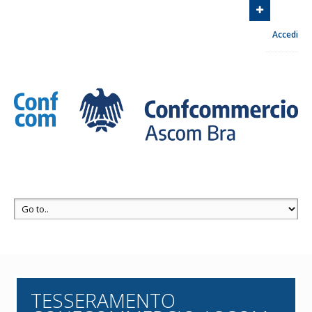
Associazione Commercianti zona di Bra
Via Euclide
Accedi
Milano, 8 12042 Bra
Contattaci
+39 0172 413030
TESSERAMENTO