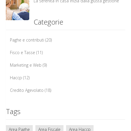
La serenità in casa inizia dalla giusta gestione
Categorie
Paghe e contributi
(20)
Fisco e Tasse
(11)
Marketing e Web
(9)
Haccp
(12)
Credito Agevolato
(18)
Tags
Area Paghe
Area Fiscale
Area Haccp