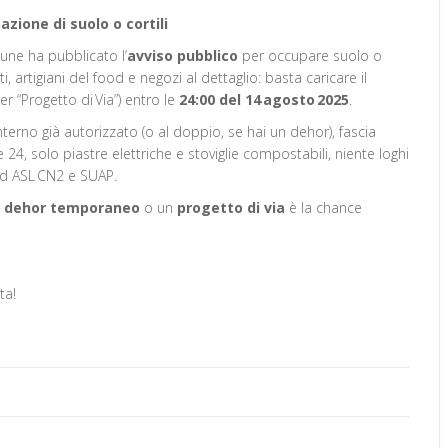
azione di suolo o cortili
une ha pubblicato l’
avviso pubblico
per occupare suolo o
, artigiani del food e negozi al dettaglio: basta caricare il
er “Progetto di Via”) entro le
24:00 del 14 agosto 2025
.
nterno già autorizzato (o al doppio, se hai un dehor), fascia
e 24, solo piastre elettriche e stoviglie compostabili, niente loghi
ad ASL CN2 e SUAP.
n
dehor temporaneo
o un
progetto di via
è la chance
ta!