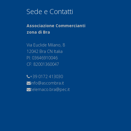
Sede e Contatti
Associazione Commercianti
zona di Bra
Via Euclide Milano, 8
12042 Bra CN Italia
PI: 03646910046
CF: 82001360047
+39 0172 413030
info@ascombra.it
telemaco.bra@pec.it