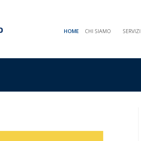
ide Milano, 8 12042 Bra
Contattaci
+39 0172 413030
HOME
CHI SIAMO
SERVIZ