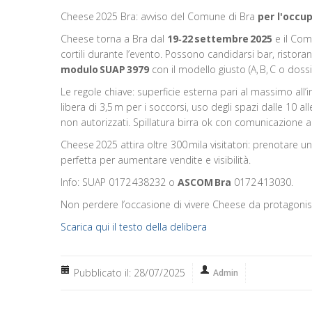
Cheese 2025 Bra: avviso del Comune di Bra
per l'occup
Cheese torna a Bra dal
19‑22 settembre 2025
e il Com
cortili durante l’evento. Possono candidarsi bar, ristoranti
modulo SUAP 3979
con il modello giusto (A, B, C o dossi
Le regole chiave: superficie esterna pari al massimo all’i
libera di 3,5 m per i soccorsi, uso degli spazi dalle 10 all
non autorizzati. Spillatura birra ok con comunicazione 
Cheese 2025 attira oltre 300 mila visitatori: prenotare u
perfetta per aumentare vendite e visibilità.
Info: SUAP 0172 438232 o
ASCOM Bra
0172 413030.
Non perdere l’occasione di vivere Cheese da protagonis
Scarica qui il testo della delibera
Pubblicato il: 28/07/2025
Admin